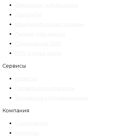
Факторинг для бизнеса
Депозиты
Международные платежи
Лизинг для юрлиц
Страхование СМР
РКО и спец счета
Сервисы
Новости
Проверка контрагента
Тендерное сопровождение
Компания
О компании
Контакты